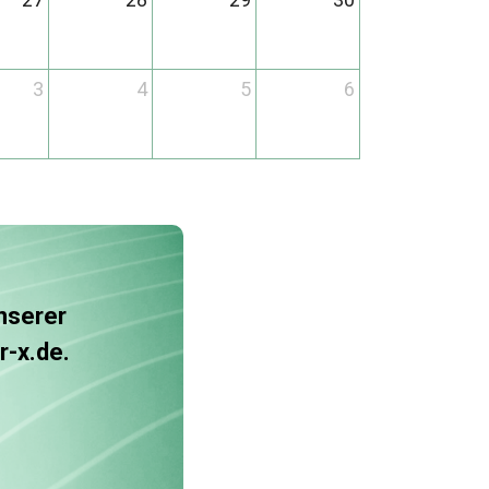
3
4
5
6
unserer
r-x.de.