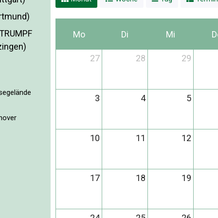
ortmund)
i TRUMPF
Mo
Di
Mi
D
zingen)
27
28
29
o
segelände
3
4
5
nover
10
11
12
17
18
19
24
25
26