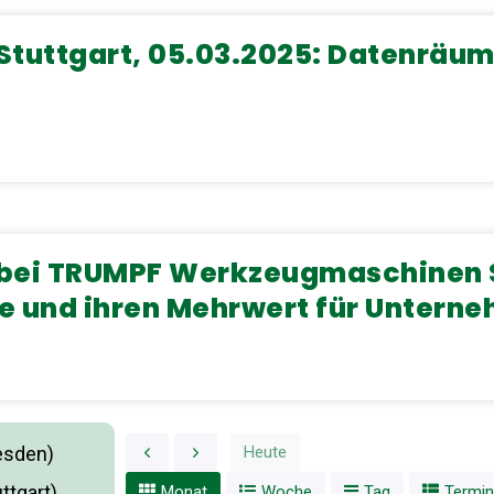
tuttgart, 05.03.2025: Datenräum
bei TRUMPF Werkzeugmaschinen SE 
e und ihren Mehrwert für Untern
esden)
Heute
ttgart)
Monat
Woche
Tag
Termin