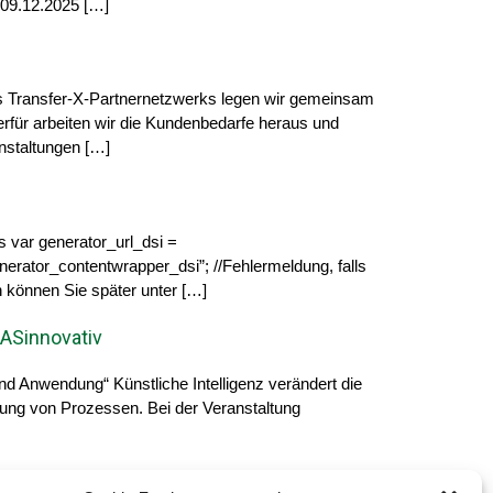
 09.12.2025 […]
es Transfer-X-Partnernetzwerks legen wir gemeinsam
erfür arbeiten wir die Kundenbedarfe heraus und
nstaltungen […]
 var generator_url_dsi =
generator_contentwrapper_dsi”; //Fehlermeldung, falls
n können Sie später unter […]
ASinnovativ
d Anwendung“ Künstliche Intelligenz verändert die
rung von Prozessen. Bei der Veranstaltung