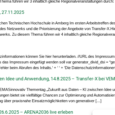
ema führen wir 3 inhaltlich gleiche Regionalveranstaltungen durch:
, 27.11.2025
schen Technischen Hochschule in Amberg Im ersten Arbeitstreffen d
t des Netzwerks und die Priorisierung der Angebote von Transfer-X.Hi
erks. Zu diesem Thema führen wir 4 inhaltlich gleiche Regionalvera
tzinformationen können Sie hier herunterladen. //URL des Impressums
n das das Impressum eingefügt werden soll var generator_divid_dsi = “
hler beim Abrufen des Inhalts.‘ + ‘ ‘ + ‘Die Datenschutzinformatione
en Idee und Anwendung, 14.8.2025 – Transfer-X bei VEM
VEMASinnovativ Thementag „Zukunft aus Daten – KI zwischen Idee un
ungen bietet sie vielfältige Chancen zur Optimierung und Automatisie
ng über praxisnahe Einsatzmöglichkeiten von generativer […]
26.6.2025 – ARENA2036 live erleben