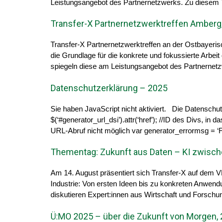
Leistungsangebot des Partnernetzwerks. Zu diesem Th
Transfer-X Partnernetzwerktreffen Amberg
Transfer-X Partnernetzwerktreffen an der Ostbayeri
die Grundlage für die konkrete und fokussierte Arbei
spiegeln diese am Leistungsangebot des Partnernetzw
Datenschutzerklärung – 2025
Sie haben JavaScript nicht aktiviert. Die Datenschu
$(‘#generator_url_dsi’).attr(‘href’); //ID des Divs, i
URL-Abruf nicht möglich var generator_errormsg = ‘Fe
Thementag: Zukunft aus Daten – KI zwisch
Am 14. August präsentiert sich Transfer-X auf dem 
Industrie: Von ersten Ideen bis zu konkreten Anwend
diskutieren Expert:innen aus Wirtschaft und Forschu
Ü:MO 2025 – über die Zukunft von Morgen, 