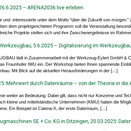
26.6.2025 – ARENA2036 live erleben
gte und -interessierte unter dem Motto “über die Zukunft von morge
n dem projektgerichteten Programm soll die Veranstaltung besonde
ahlreiche Projekte stellen sich und ihre Zwischenergebnisse im Rahme
Werkzeugbau, 5.6.2025 – Digitalisierung im Werkzeugba
EUGBAU lädt in Zusammenarbeit mit der Werkzeug-Eylert GmbH & 
as Fraunhofer IWU ein. Der Workshop bieten Ihnen spannende Einblic
bau. Mit Blick auf die aktuellen Herausforderungen in der […]
5: Mehrwert durch Datenräume – von der Theorie in di
nomie weiter an Bedeutung. Dabei gilt, dass nicht nur Konzerne und
uch kleine und mittelständische Unternehmen (KMU) haben die Mögli
ume. Ein Beispiel ist Catena-X, der erste Datenraum, […]
maschinen SE + Co. KG in Ditzingen, 20.03.2025: Date