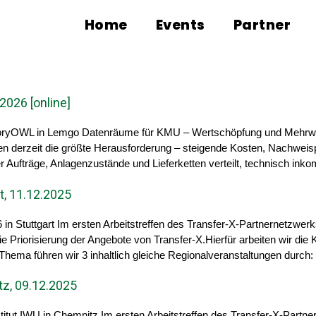
Home
Events
Partner
2026 [online]
toryOWL in Lemgo Datenräume für KMU – Wertschöpfung und Mehrwert
men derzeit die größte Herausforderung – steigende Kosten, Nachweis
er Aufträge, Anlagenzustände und Lieferketten verteilt, technisch ink
t, 11.12.2025
in Stuttgart Im ersten Arbeitstreffen des Transfer-X-Partnernetzwer
ie Priorisierung der Angebote von Transfer-X.Hierfür arbeiten wir di
ema führen wir 3 inhaltlich gleiche Regionalveranstaltungen durch:
z, 09.12.2025
titut IWU in Chemnitz Im ersten Arbeitstreffen des Transfer-X-Partn