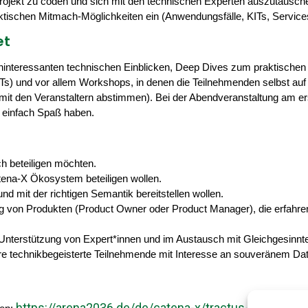
Projekt zu coden und sich mit den technischen Experten auszutausche
raktischen Mitmach-Möglichkeiten ein (Anwendungsfälle, KITs, Service
et
chinteressanten technischen Einblicken, Deep Dives zum praktisch
s) und vor allem Workshops, in denen die Teilnehmenden selbst auf
it den Veranstaltern abstimmen). Bei der Abendveranstaltung am erst
h einfach Spaß haben.
ch beteiligen möchten.
atena-X Ökosystem beteiligen wollen.
nd mit der richtigen Semantik bereitstellen wollen.
ung von Produkten (Product Owner oder Product Manager), die erfahr
Unterstützung von Expert*innen und im Austausch mit Gleichgesinnt
itere technikbegeisterte Teilnehmende mit Interesse an souveränem 
https://arena2036.de/de/catena-x/tractus-x-commun