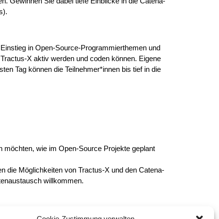
n. Gewinnen Sie dabei tiefe Einblicke in die Catena-
s).
en Einstieg in Open-Source-Programmierthemen und
 Tractus-X aktiv werden und coden können. Eigene
en Tag können die Teilnehmer*innen bis tief in die
en möchten, wie im Open-Source Projekte geplant
en die Möglichkeiten von Tractus-X und den Catena-
Datenaustausch willkommen.
ity-days
Cookie-Zustimmung verwalten