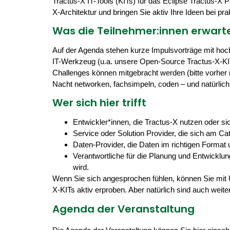
Tractus-X IT-Tools (KITs) für das Eclipse Tractus-X 
X-Architektur und bringen Sie aktiv Ihre Ideen bei p
Was die Teilnehmer:innen erwart
Auf der Agenda stehen kurze Impulsvorträge mit ho
IT-Werkzeug (u.a. unsere Open-Source Tractus-X-KIT
Challenges können mitgebracht werden (bitte vorher m
Nacht networken, fachsimpeln, coden – und natürlic
Wer sich hier trifft
Entwickler*innen, die Tractus-X nutzen oder si
Service oder Solution Provider, die sich am C
Daten-Provider, die Daten im richtigen Format u
Verantwortliche für die Planung und Entwickl
wird.
Wenn Sie sich angesprochen fühlen, können Sie mit 
X-KITs aktiv erproben. Aber natürlich sind auch we
Agenda der Veranstaltung